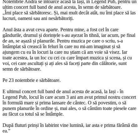
Noiembrie Andra se întoarce acasă la Iași, în Legend Pub, pentru un
ultim concert full band de anul acesta, în semn de sărbătoare.
„Îmi place să sărbătoresc. Și, mai mult decât atât, nu îmi place să las
lucruri, oameni sau ani nesărbătoriți.
Anul ăsta a avut ceva aparte. Pentru mine, a fost cel în care
gândurile, drumul și dorințele s-au așezat în tihnă, iar acum, pe final
de an, se așază și planurile. Pentru muzica pe care o scriu, s-a
întâmplat să crească în feluri în care nu mi-am imaginat și să
ajungem cu ea în locuri la care nu știam că am voie să visez. Iar
toate acestea, la un loc cu cei cu care împart muzica și scena, și cu
voi, cei care ascultați și ați ales să faceți parte din călătorie, sunt
semn de sărbătoare.
Pe 23 noiembrie e sărbătoare.
E ultimul concert full band de anul acesta de acasă, la Iași - în
Legend Pub, locul în care acum 3 ani am avut primul nostru concert
în formulă mare și prima lansare de cântec. O să povestim, o să
punem planurile în ordine și, mai ales, o să cântăm toate piesele care
au făcut ca totul să se întâmple.
După fluturi prinși în labirint vine lumină, iar asta e prima fărâmă din
ea.”